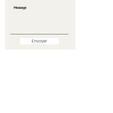
Envoyer
RESEAUX
ARCHIBIEN
© Adèle Giret - 2020
Architecture I La Rochelle
contact@adelegiretarchitecte.fr