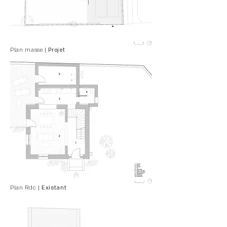
Plan masse |
Projet
Plan Rdc |
Existant